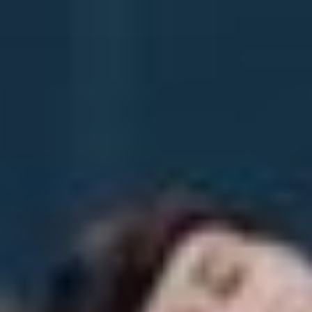
Przeskocz
do
treści