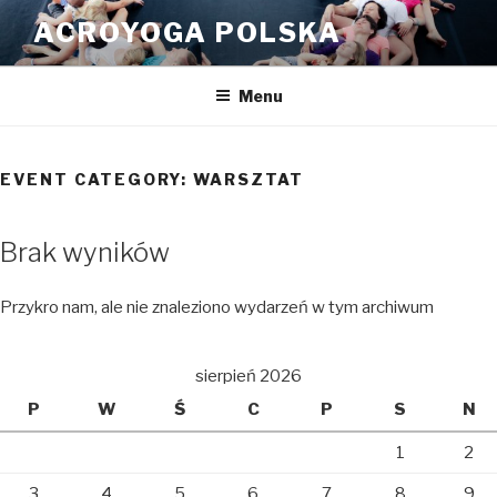
Przeskocz
ACROYOGA POLSKA
do
treści
Menu
EVENT CATEGORY:
WARSZTAT
Brak wyników
Przykro nam, ale nie znaleziono wydarzeń w tym archiwum
sierpień 2026
P
W
Ś
C
P
S
N
1
2
3
4
5
6
7
8
9