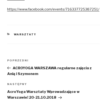
https://www.facebook.com/events/716337725387251/
KATEGORIE
WARSZTATY
Nawigacja
POPRZEDNI
Poprzedni
wpisu
wpis
ACROYOGA WARSZAWA regularne zajęcia z
Anią i Szymonem
NASTĘPNY
Następny
wpis
AcroYoga Warsztaty Wprowadzające w
Warszawie! 20-21.10.2018