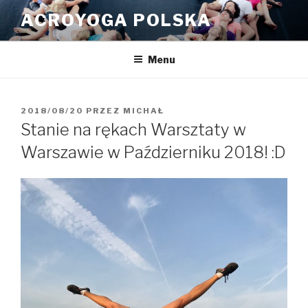
Przeskocz
ACROYOGA POLSKA
do
treści
Menu
OPUBLIKOWANE
2018/08/20
PRZEZ
MICHAŁ
W
Stanie na rękach Warsztaty w
Warszawie w Październiku 2018! :D