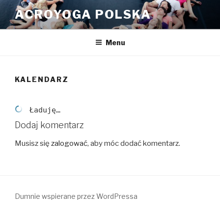
Przeskocz
ACROYOGA POLSKA
do
treści
Menu
KALENDARZ
Ładuję…
Dodaj komentarz
Musisz się
zalogować
, aby móc dodać komentarz.
Dumnie wspierane przez WordPressa