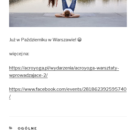
Już w Październiku w Warszawie! 😀
więcej na:
https://acroyoga.pl/wydarzenia/acroyoga-warsztaty-
wprowadzajace-2/
https://www.facebook.com/events/281862392595740
/
KATEGORIE
OGÓLNE