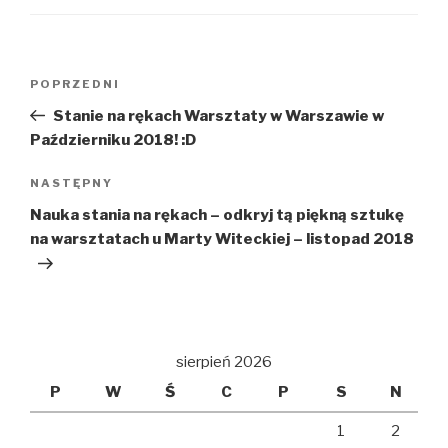
Nawigacja
POPRZEDNI
Poprzedni
wpisu
wpis
Stanie na rękach Warsztaty w Warszawie w
Październiku 2018! :D
NASTĘPNY
Następny
wpis
Nauka stania na rękach – odkryj tą piękną sztukę
na warsztatach u Marty Witeckiej – listopad 2018
sierpień 2026
P
W
Ś
C
P
S
N
1
2