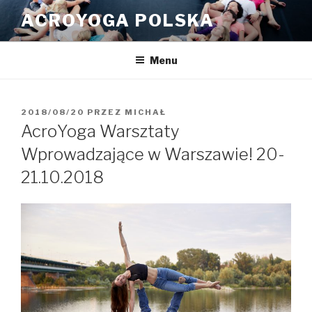
Przeskocz
ACROYOGA POLSKA
do
treści
Menu
OPUBLIKOWANE
2018/08/20
PRZEZ
MICHAŁ
W
AcroYoga Warsztaty
Wprowadzające w Warszawie! 20-
21.10.2018