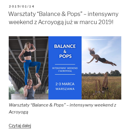
Wprowadzające
OPUBLIKOWANE
2019/01/14
W
w
Warsztaty “Balance & Pops” – intensywny
Warszawie
weekend z Acroyogą już w marcu 2019!
w
Czerwcu
2019!
😀
Warsztaty “Balance & Pops” – intensywny weekend z
Acroyogą
Czytaj dalej
Warsztaty