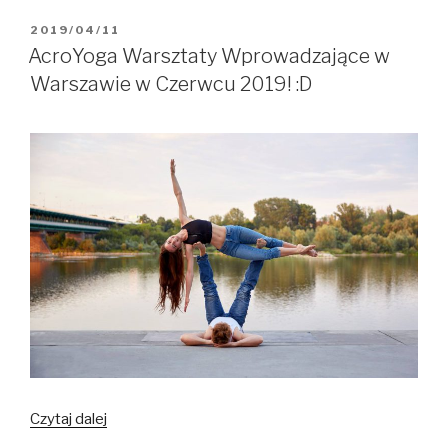
z
Anią
OPUBLIKOWANE
2019/04/11
W
i
AcroYoga Warsztaty Wprowadzające w
Szymonem
Warszawie w Czerwcu 2019! :D
|
Poznań
14-
15.03.2020
Czytaj dalej
AcroYoga
Warsztaty