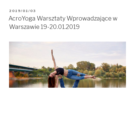
“Balance
&
OPUBLIKOWANE
2019/01/03
W
Pops”
AcroYoga Warsztaty Wprowadzające w
–
Warszawie 19-20.01.2019
intensywny
weekend
z
Acroyogą
już
w
marcu
2019!
Czytaj dalej
AcroYoga