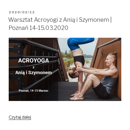
OPUBLIKOWANE
2020/02/12
W
Warsztat Acroyogi z Anią i Szymonem |
Poznań 14-15.03.2020
Czytaj dalej
Warsztat
Acroyogi