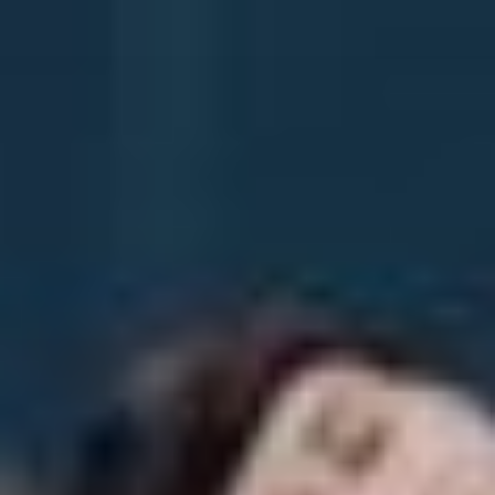
Przeskocz
do
treści