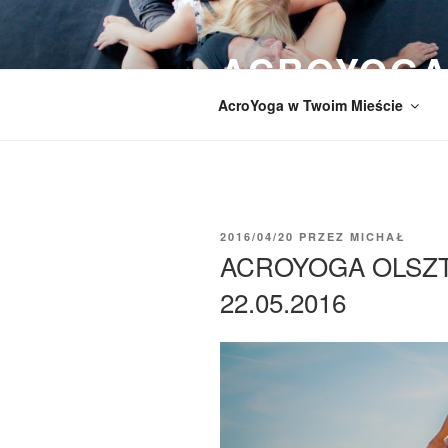
Przeskocz
do
ACROYOGA
treści
AcroYoga w Twoim Mieście
OPUBLIKOWANE
2016/04/20
PRZEZ
MICHAŁ
W
ACROYOGA OLSZT
22.05.2016