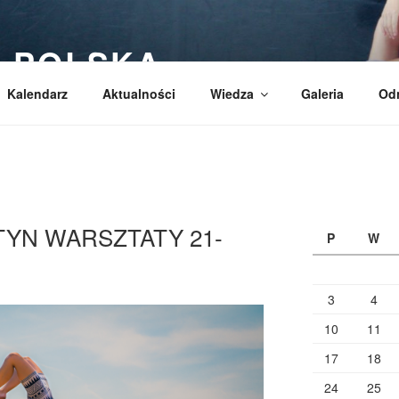
 POLSKA
Kalendarz
Aktualności
Wiedza
Galeria
Od
YN WARSZTATY 21-
P
W
3
4
10
11
17
18
24
25