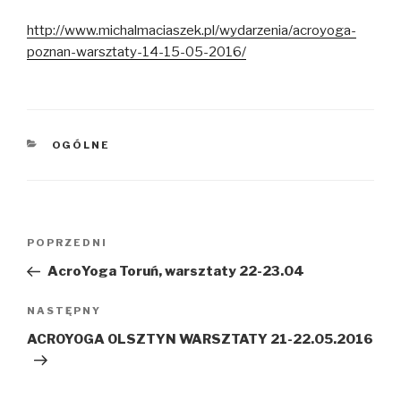
http://www.michalmaciaszek.pl/wydarzenia/acroyoga-
poznan-warsztaty-14-15-05-2016/
KATEGORIE
OGÓLNE
Nawigacja
POPRZEDNI
Poprzedni
wpisu
wpis
AcroYoga Toruń, warsztaty 22-23.04
NASTĘPNY
Następny
wpis
ACROYOGA OLSZTYN WARSZTATY 21-22.05.2016