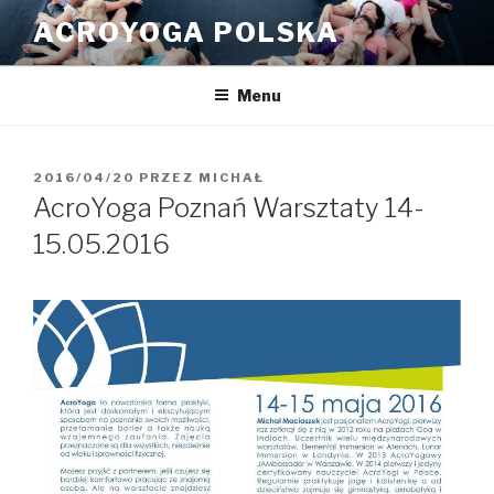
Przeskocz
ACROYOGA POLSKA
do
treści
Menu
OPUBLIKOWANE
2016/04/20
PRZEZ
MICHAŁ
W
AcroYoga Poznań Warsztaty 14-
15.05.2016