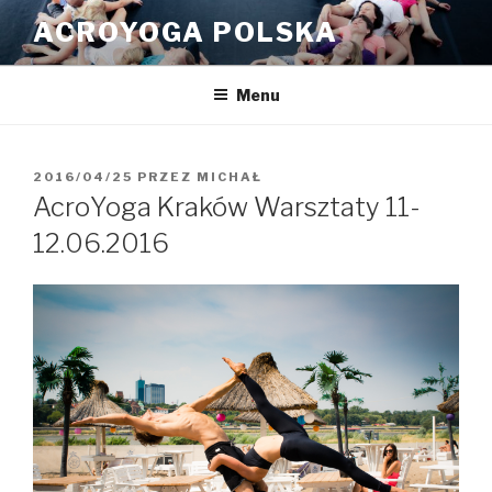
Przeskocz
ACROYOGA POLSKA
do
treści
Menu
OPUBLIKOWANE
2016/04/25
PRZEZ
MICHAŁ
W
AcroYoga Kraków Warsztaty 11-
12.06.2016