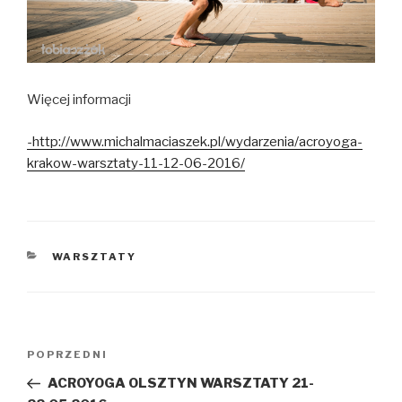
Więcej informacji
-http://www.michalmaciaszek.pl/wydarzenia/acroyoga-
krakow-warsztaty-11-12-06-2016/
KATEGORIE
WARSZTATY
Nawigacja
POPRZEDNI
Poprzedni
wpisu
wpis
ACROYOGA OLSZTYN WARSZTATY 21-