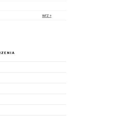
wrz »
RZENIA