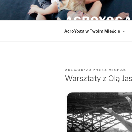
Przeskocz
do
ACROYOGA
treści
AcroYoga w Twoim Mieście
OPUBLIKOWANE
2016/10/20
PRZEZ
MICHAŁ
W
Warsztaty z Olą Ja