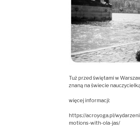
Tuż przed świętami w Warszaw
znaną na świecie nauczycielką
więcej informacji:
https://acroyoga.pl/wydarzen
motions-with-ola-jas/