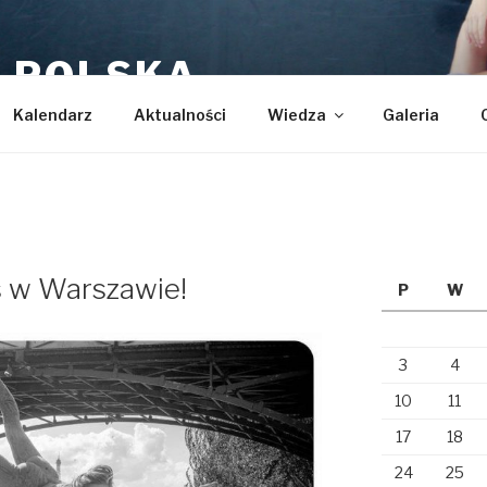
 POLSKA
Kalendarz
Aktualności
Wiedza
Galeria
s w Warszawie!
P
W
3
4
10
11
17
18
24
25