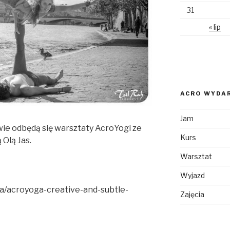
31
« lip
ACRO WYDA
Jam
ie odbędą się warsztaty AcroYogi ze
Kurs
 Olą Jas.
Warsztat
Wyjazd
ia/acroyoga-creative-and-subtle-
Zajęcia