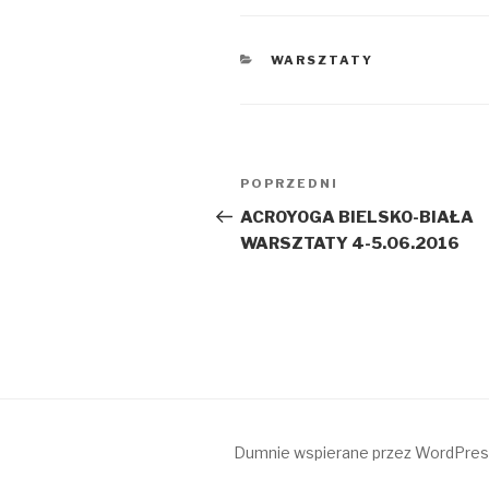
KATEGORIE
WARSZTATY
Nawigacja
POPRZEDNI
Poprzedni
wpisu
wpis
ACROYOGA BIELSKO-BIAŁA
WARSZTATY 4-5.06.2016
Dumnie wspierane przez WordPre