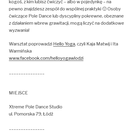
kogoś, z kim lubisz ćwiczyć – albo w pojedynkę – na
pewno znajdziesz zespół do wspólnej praktyki 🙂 Osoby
ćwiczące Pole Dance lub dyscypliny pokrewne, obeznane
z działaniem wbrew grawitacji, mogą liczyć na dodatkowe
wyzwania!
Warsztat poprowadzi
Hello Yoga
, czyli Kaja Matwij i Ita
Warmińska
www.facebook.com/
helloyogawlodzi
_______________
MIEJSCE
Xtreme Pole Dance Studio
ul. Pomorska 79, Łódź
_______________