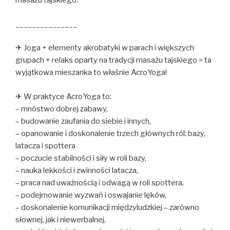
masażu tajskiego.
_______________
✈ Joga + elementy akrobatyki w parach i większych
grupach + relaks oparty na tradycji masażu tajskiego = ta
wyjątkowa mieszanka to właśnie AcroYoga!
✈ W praktyce AcroYoga to:
– mnóstwo dobrej zabawy,
– budowanie zaufania do siebie i innych,
– opanowanie i doskonalenie trzech głównych ról: bazy,
latacza i spottera
– poczucie stabilności i siły w roli bazy,
– nauka lekkości i zwinności latacza,
– praca nad uważnością i odwagą w roli spottera,
– podejmowanie wyzwań i oswajanie lęków,
– doskonalenie komunikacji międzyludzkiej – zarówno
słownej, jak i niewerbalnej,