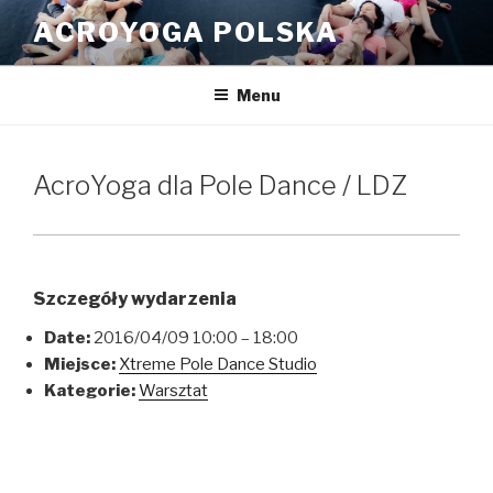
Przeskocz
ACROYOGA POLSKA
do
treści
Menu
AcroYoga dla Pole Dance / LDZ
Szczegóły wydarzenia
Date:
2016/04/09 10:00
–
18:00
Miejsce:
Xtreme Pole Dance Studio
Kategorie:
Warsztat