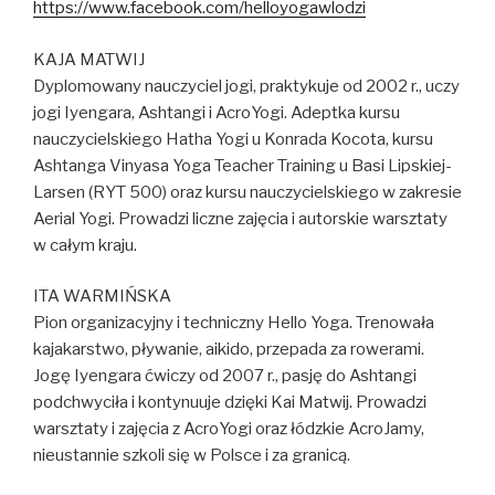
https://www.facebook.com/
helloyogawlodzi
KAJA MATWIJ
Dyplomowany nauczyciel jogi, praktykuje od 2002 r., uczy
jogi Iyengara, Ashtangi i AcroYogi. Adeptka kursu
nauczycielskiego Hatha Yogi u Konrada Kocota, kursu
Ashtanga Vinyasa Yoga Teacher Training u Basi Lipskiej-
Larsen (RYT 500) oraz kursu nauczycielskiego w zakresie
Aerial Yogi. Prowadzi liczne zajęcia i autorskie warsztaty
w całym kraju.
ITA WARMIŃSKA
Pion organizacyjny i techniczny Hello Yoga. Trenowała
kajakarstwo, pływanie, aikido, przepada za rowerami.
Jogę Iyengara ćwiczy od 2007 r., pasję do Ashtangi
podchwyciła i kontynuuje dzięki Kai Matwij. Prowadzi
warsztaty i zajęcia z AcroYogi oraz łódzkie AcroJamy,
nieustannie szkoli się w Polsce i za granicą.