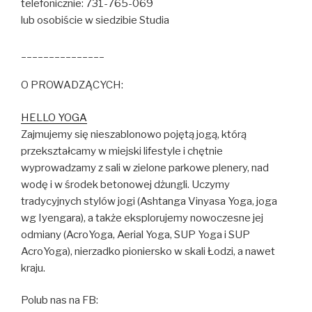
telefonicznie: 731-765-069
lub osobiście w siedzibie Studia
_______________
O PROWADZĄCYCH:
HELLO YOGA
Zajmujemy się nieszablonowo pojętą jogą, którą
przekształcamy w miejski lifestyle i chętnie
wyprowadzamy z sali w zielone parkowe plenery, nad
wodę i w środek betonowej dżungli. Uczymy
tradycyjnych stylów jogi (Ashtanga Vinyasa Yoga, joga
wg Iyengara), a także eksplorujemy nowoczesne jej
odmiany (AcroYoga, Aerial Yoga, SUP Yoga i SUP
AcroYoga), nierzadko pioniersko w skali Łodzi, a nawet
kraju.
Polub nas na FB: