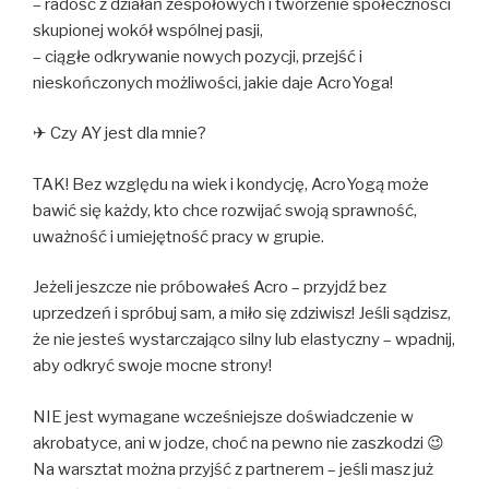
– radość z działań zespołowych i tworzenie społeczności
skupionej wokół wspólnej pasji,
– ciągłe odkrywanie nowych pozycji, przejść i
nieskończonych możliwości, jakie daje AcroYoga!
✈ Czy AY jest dla mnie?
TAK! Bez względu na wiek i kondycję, AcroYogą może
bawić się każdy, kto chce rozwijać swoją sprawność,
uważność i umiejętność pracy w grupie.
Jeżeli jeszcze nie próbowałeś Acro – przyjdź bez
uprzedzeń i spróbuj sam, a miło się zdziwisz! Jeśli sądzisz,
że nie jesteś wystarczająco silny lub elastyczny – wpadnij,
aby odkryć swoje mocne strony!
NIE jest wymagane wcześniejsze doświadczenie w
akrobatyce, ani w jodze, choć na pewno nie zaszkodzi 😉
Na warsztat można przyjść z partnerem – jeśli masz już