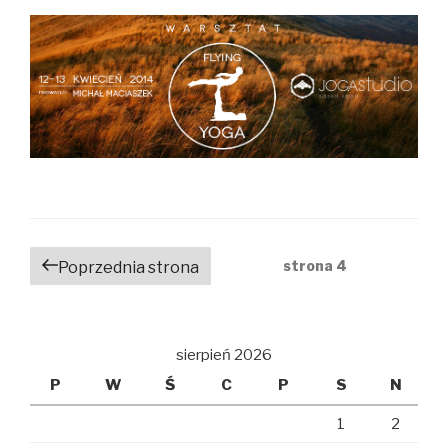
Nawigacja
strona
4
Poprzednia strona
po
wpisach
sierpień 2026
P
W
Ś
C
P
S
N
1
2