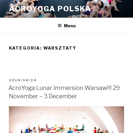
Przeskocz
ACROYOGA POLSKA
do
treści
Menu
KATEGORIA:
WARSZTATY
OPUBLIKOWANE
2014/04/24
W
AcroYoga Lunar Immersion Warsaw!!! 29
November – 3 December