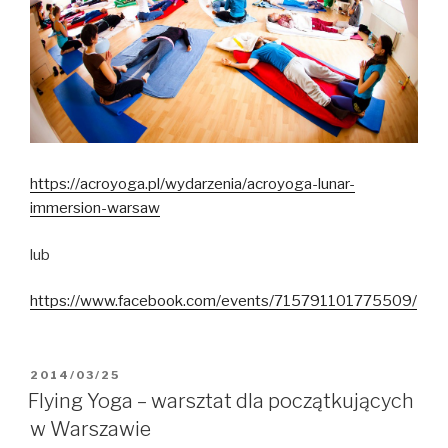
https://acroyoga.pl/wydarzenia/acroyoga-lunar-
immersion-warsaw
lub
https://www.facebook.com/events/715791101775509/
OPUBLIKOWANE
2014/03/25
W
Flying Yoga – warsztat dla początkujących
w Warszawie