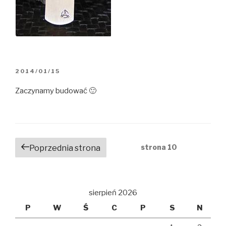
OPUBLIKOWANE
2014/01/15
W
Zaczynamy budować 🙂
Nawigacja
strona
10
Poprzednia strona
po
wpisach
sierpień 2026
P
W
Ś
C
P
S
N