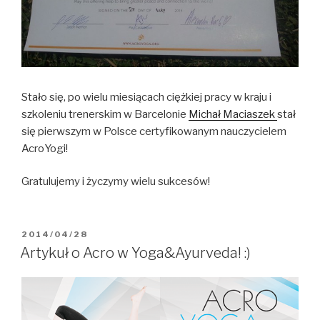
Stało się, po wielu miesiącach ciężkiej pracy w kraju i
szkoleniu trenerskim w Barcelonie
Michał Maciaszek
stał
się pierwszym w Polsce certyfikowanym nauczycielem
AcroYogi!
Gratulujemy i życzymy wielu sukcesów!
OPUBLIKOWANE
2014/04/28
W
Artykuł o Acro w Yoga&Ayurveda! :)