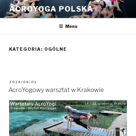
Przeskocz
ACROYOGA POLSKA
do
treści
Menu
KATEGORIA:
OGÓLNE
OPUBLIKOWANE
2014/06/01
W
AcroYogowy warsztat w Krakowie