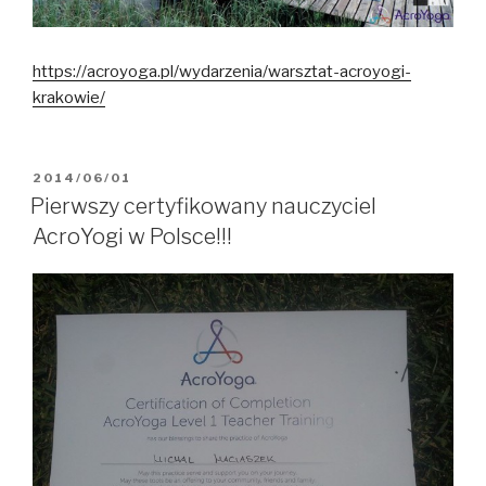
https://acroyoga.pl/wydarzenia/warsztat-acroyogi-
krakowie/
OPUBLIKOWANE
2014/06/01
W
Pierwszy certyfikowany nauczyciel
AcroYogi w Polsce!!!