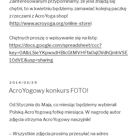
Zainteresowanym przypominamy, że jeśli znajdą się
chętni, to w kwietniu będziemy zamawiać kolejną paczkę
z rzeczami z AcroYoga shop!
(
http://www.acroyoga.org/online-store
)
Chętnych proszę o wpisywanie się na listę:
https://docs.google.com/spreadsheet/ccc?
key=0AlbLSieYKpwxdHBicGtMVHFfa0xjOVdhQmhVSE
10dVE&usp=sharing
OPUBLIKOWANE
2014/03/29
W
AcroYogowy konkurs FOTO!
Od Stycznia do Maja, co miesiąc będziemy wybierali
Polską AcroYogową fotkę miesiąca. W nagrodę autor
zdjęcia otrzyma AcroYogowy naszyjnik!
– Wszystkie zdjęcia prosimy przesyłać na adres