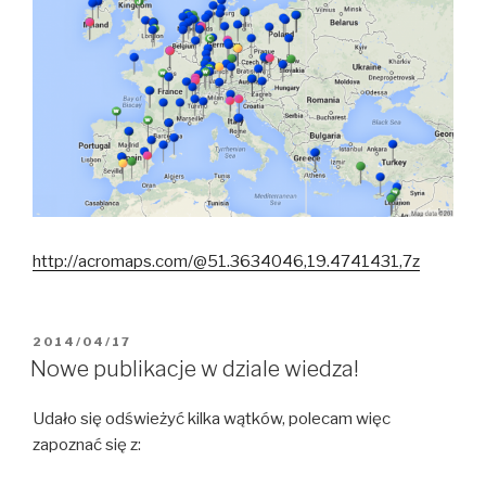
http://acromaps.com/@51.3634046,19.4741431,7z
OPUBLIKOWANE
2014/04/17
W
Nowe publikacje w dziale wiedza!
Udało się odświeżyć kilka wątków, polecam więc
zapoznać się z: